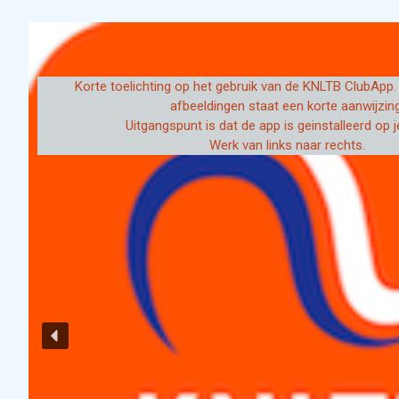
Korte toelichting op het gebruik van de KNLTB ClubApp.
afbeeldingen staat een korte aanwijzing
Uitgangspunt is dat de app is geinstalleerd op j
Werk van links naar rechts.