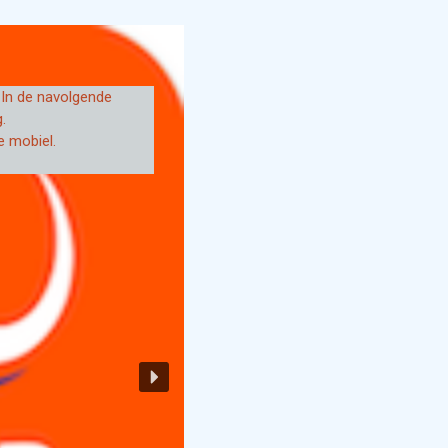
 In de navolgende
.
e mobiel.