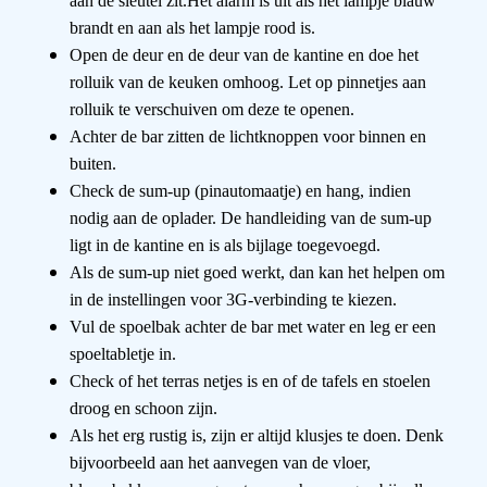
aan de sleutel zit.
Het alarm is uit als het lampje blauw
brandt en aan als het lampje rood
is.
Open de deur en de deur van de kantine en doe het
rolluik van de
keuken omhoog. Let op pinnetjes aan
rolluik te verschuiven om deze te
openen.
Achter de bar zitten de lichtknoppen voor binnen en
buiten.
Check de sum-up (pinautomaatje) en hang, indien
nodig aan de oplader.
De handleiding van de sum-up
ligt in de kantine en is als bijlage
toegevoegd.
Als de sum-up niet goed werkt, dan kan het helpen om
in de instellingen
voor 3G-verbinding te kiezen.
Vul de spoelbak achter de bar met water en leg er een
spoeltabletje in.
Check of het terras netjes is en of de tafels en stoelen
droog en schoon
zijn.
Als het erg rustig is, zijn er altijd klusjes te doen. Denk
bijvoorbeeld aan
het aanvegen van de vloer,