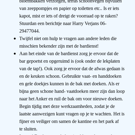
bloembakken verzorgen, terras
schoonvegen
bijvullen
van zeeppompjes en papier op toiletten etc..
Is er iets
kapot, mist er iets of dreigt de voorraad op te raken?
Stuur
dan een berichtje naar Harry Verjans 06-
29477044.
Twijfel niet om hulp te vragen aan andere leden die
misschien bekender
zijn met de bardienst!
Aan het einde van de bardienst zorg je ervoor dat de
bar gepoetst en
opgeruimd is (ook onder de lekplaten
van de tap!). Ook zorg je ervoor
dat de afwas gedaan is
en de keuken schoon. Gebruikte vaat- en
handdoeken
en gele doekjes kunnen in de bak met doeken. Als er
bijna
geen schone hand- vaatdoeken meer zijn dan loop
naar het Anker en
ruil de bak om voor nieuwe doeken.
Begin tijdig met deze
werkzaamheden, zodat je de
laatste aanwezigen kunt vragen op je te
wachten. Het is
fijner en veiliger om samen de kantine en het park af
te
sluiten.